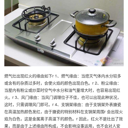
燃气灶出现红火的缘由如下r 1、燃气缘由：当熄灭气体内水分较多
或含有的杂质过多时，会使火焰的颜色出现白色。r 2、粉尘缘由：
当屋内有粉尘或炒菜时空气中水分和油气量增大时，也容易出现红
火。r 3、风门缘由：当风门调理位子不佳，也可以出现此种状况，
这时，只需调理风门即可。r 4、支锅架缘由：由于支锅架外表搪瓷
在高温加热颜色发红，由于搪瓷的特别材料在支锅架周围r 会出现火
焰为白色，这是金属离子高温下的颜色。r 因此，红火不是灶出了效
果，而是由于上述缘由所构成，不会影响没事运用，也不会对人安