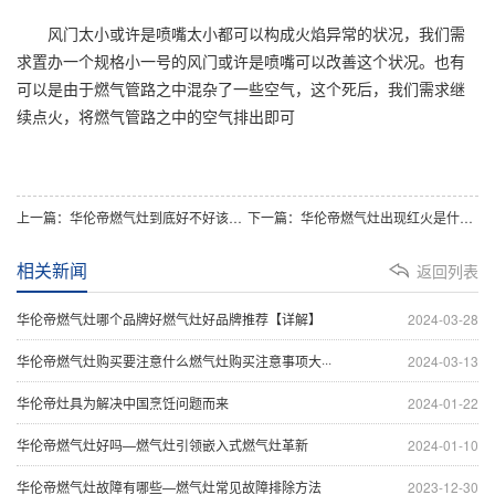
风门太小或许是喷嘴太小都可以构成火焰异常的状况，我们需
求置办一个规格小一号的风门或许是喷嘴可以改善这个状况。也有
可以是由于燃气管路之中混杂了一些空气，这个死后，我们需求继
续点火，将燃气管路之中的空气排出即可
上一篇：华伦帝燃气灶到底好不好该如何保养呢 - 副本
下一篇：华伦帝燃气灶出现红火是什么原因
相关新闻
返回列表
华伦帝燃气灶哪个品牌好燃气灶好品牌推荐【详解】
2024-03-28
华伦帝燃气灶购买要注意什么燃气灶购买注意事项大···
2024-03-13
华伦帝灶具为解决中国烹饪问题而来
2024-01-22
华伦帝燃气灶好吗—燃气灶引领嵌入式燃气灶革新
2024-01-10
华伦帝燃气灶故障有哪些—燃气灶常见故障排除方法
2023-12-30