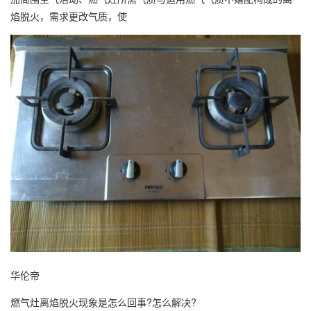
焰脱火，需求更改气质，使
华伦帝
燃气灶离焰脱火现象是怎么回事?怎么解决?