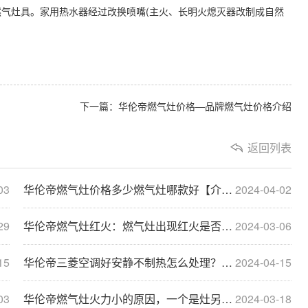
气灶具。家用热水器经过改换喷嘴(主火、长明火熄灭器改制成自然
下一篇：华伦帝燃气灶价格—品牌燃气灶价格介绍
返回列表
03
华伦帝燃气灶价格多少燃气灶哪款好【介绍】
2024-04-02
29
华伦帝燃气灶红火：燃气灶出现红火是否正常？燃起···
2024-03-06
15
华伦帝三菱空调好安静不制热怎么处理？解决三菱空···
2024-04-15
03
华伦帝燃气灶火力小的原因，一个是灶另一个就是气
2024-03-18