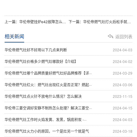
上一篇：华伦帝壁挂炉e42故障怎么解决
下一篇：华伦帝燃气灶打火后松手就熄灭
相关新闻
返回列表
华伦帝燃气灶好不好用以下几点来判断
2024-04-03
华伦帝燃气灶价格多少燃气灶哪款好【介绍】
2024-04-02
华伦帝燃气灶哪个品牌质量好燃气灶好品牌推荐【详···
2024-03-29
华伦帝燃气灶红火：燃气灶出现红火是否正常？燃起···
2024-03-06
华伦帝燃气灶点火针不放电什么情况？怎么解决
2023-11-15
华伦帝三菱空调好安静不制热怎么处理？解决三菱空···
2024-04-15
华伦帝燃气灶工作时火焰发黄、发黑，锅底积炭 -···
2024-04-03
华伦帝燃气灶火力小的原因，一个是灶另一个就是气
2024-03-18