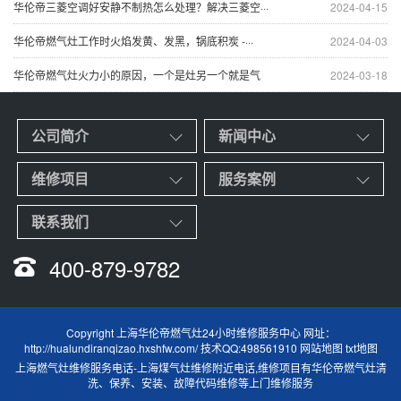
华伦帝三菱空调好安静不制热怎么处理？解决三菱空···
2024-04-15
华伦帝燃气灶工作时火焰发黄、发黑，锅底积炭 -···
2024-04-03
华伦帝燃气灶火力小的原因，一个是灶另一个就是气
2024-03-18
公司简介
新闻中心
维修项目
服务案例
联系我们
400-879-9782
Copyright 上海华伦帝燃气灶24小时维修服务中心 网址：
http://hualundiranqizao.hxshfw.com/ 技术QQ:498561910
网站地图
txt地图
上海燃气灶维修服务电话
-
上海煤气灶维修附近电话
,维修项目有华伦帝燃气灶清
洗、保养、安装、故障代码维修等上门维修服务