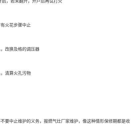
启，若未翻开，开户后再试打火
有火花步骤中止
，改换及格的调压器
，清算火孔污物
不要中止维护的义务，报燃气灶厂家维护，像这种情形保修期都是收