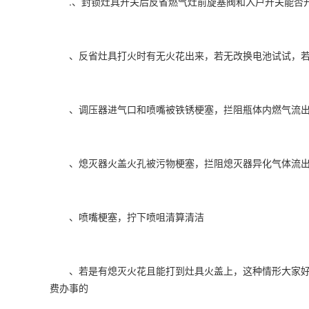
.、封锁灶具开关后反省燃气灶前旋塞阀和入户开关能否开
、反省灶具打火时有无火花出来，若无改换电池试试，若
、调压器进气口和喷嘴被铁锈梗塞，拦阻瓶体内燃气流出
、熄灭器火盖火孔被污物梗塞，拦阻熄灭器异化气体流出
、喷嘴梗塞，拧下喷咀清算清洁
、若是有熄灭火花且能打到灶具火盖上，这种情形大家好
费办事的