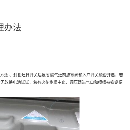
理办法
方法.、封锁灶具开关后反省燃气灶前旋塞阀和入户开关能否开启，若
若无改换电池试试，若有火花步骤中止、调压器进气口和喷嘴被铁锈梗