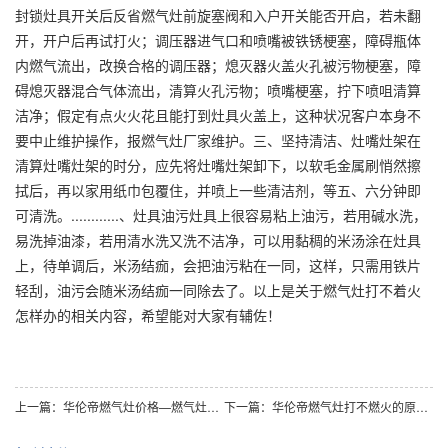
封锁灶具开关后反省燃气灶前旋塞阀和入户开关能否开启，若未翻
开，开户后再试打火；调压器进气口和喷嘴被铁锈梗塞，障碍瓶体
内燃气流出，改换合格的调压器；熄灭器火盖火孔被污物梗塞，障
碍熄灭器混合气体流出，清算火孔污物；喷嘴梗塞，拧下喷咀清算
洁净；假定有点火火花且能打到灶具火盖上，这种状况客户本身不
要中止维护操作，报燃气灶厂家维护。三、坚持清洁、灶嘴灶架在
清算灶嘴灶架的时分，应先将灶嘴灶架卸下，以软毛金属刷悄然擦
拭后，再以家用纸巾包覆住，并喷上一些清洁剂，等五、六分钟即
可清洗。............、灶具油污灶具上很容易粘上油污，若用碱水洗，
易洗掉油漆，若用清水洗又洗不洁净，可以用黏稠的米汤涂在灶具
上，待单调后，米汤结痂，会把油污粘在一同，这样，只需用铁片
轻刮，油污会随米汤结痂一同除去了。以上是关于燃气灶打不着火
怎样办的相关内容，希望能对大家有辅佐！
上一篇：华伦帝燃气灶价格—燃气灶多少
下一篇：华伦帝燃气灶打不燃火的原因分析