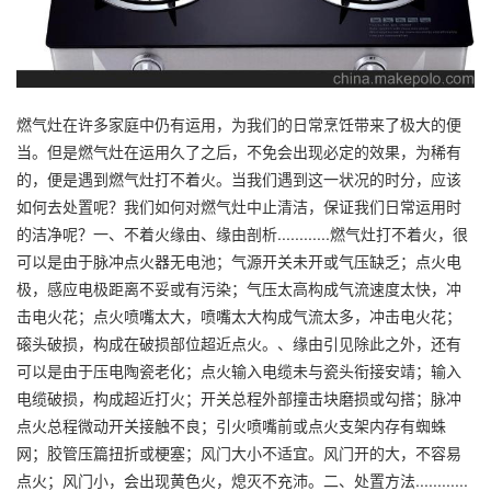
燃气灶在许多家庭中仍有运用，为我们的日常烹饪带来了极大的便
当。但是燃气灶在运用久了之后，不免会出现必定的效果，为稀有
的，便是遇到燃气灶打不着火。当我们遇到这一状况的时分，应该
如何去处置呢？我们如何对燃气灶中止清洁，保证我们日常运用时
的洁净呢？一、不着火缘由、缘由剖析............燃气灶打不着火，很
可以是由于脉冲点火器无电池；气源开关未开或气压缺乏；点火电
极，感应电极距离不妥或有污染；气压太高构成气流速度太快，冲
击电火花；点火喷嘴太大，喷嘴太大构成气流太多，冲击电火花；
磙头破损，构成在破损部位超近点火。、缘由引见除此之外，还有
可以是由于压电陶瓷老化；点火输入电缆未与瓷头衔接安靖；输入
电缆破损，构成超近打火；开关总程外部撞击块磨损或勾搭；脉冲
点火总程微动开关接触不良；引火喷嘴前或点火支架内存有蜘蛛
网；胶管压篇扭折或梗塞；风门大小不适宜。风门开的大，不容易
点火；风门小，会出现黄色火，熄灭不充沛。二、处置方法............