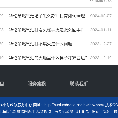
29
华伦帝燃气灶堵了怎么办？日常如何清理燃气
2024-03-27
08
华伦帝燃气灶打着火松手灭是怎么回事？燃气灶松手···
2024-01-11
30
华伦帝燃气灶打不燃火是什么问题
2023-12-27
19
华伦帝燃气灶的火焰呈什么样子才算合适？
2023-12-10
目
服务案例
联系我们
时维修服务中心 网址：http://hualundiranqizao.hxshfw.com/ 技术QQ
上海煤气灶维修附近电话
,维修项目有华伦帝燃气灶清洗、保养、安装、