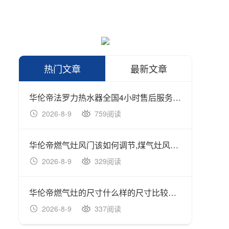
热门文章
最新文章
华伦帝法罗力热水器全国4小时售后服务点客法罗力热水器怎么调
华伦帝
2026-8-9
759阅读
202
华伦帝燃气灶风门该如何调节,煤气灶风门位置影响煤气灶红火苗吗
2026-8-9
329阅读
202
华伦帝燃气灶的尺寸什么样的尺寸比较合理
2026-8-9
337阅读
202