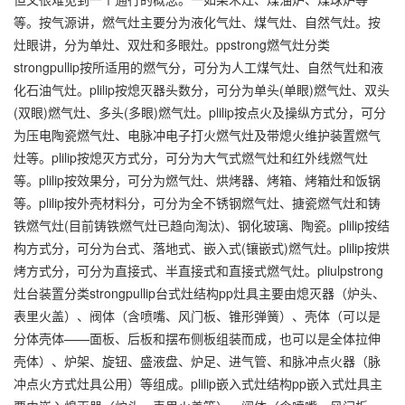
等。按气源讲，燃气灶主要分为液化气灶、煤气灶、自然气灶。按
灶眼讲，分为单灶、双灶和多眼灶。ppstrong燃气灶分类
strongpullip按所适用的燃气分，可分为人工煤气灶、自然气灶和液
化石油气灶。plilip按熄灭器头数分，可分为单头(单眼)燃气灶、双头
(双眼)燃气灶、多头(多眼)燃气灶。plilip按点火及操纵方式分，可分
为压电陶瓷燃气灶、电脉冲电子打火燃气灶及带熄火维护装置燃气
灶等。plilip按熄灭方式分，可分为大气式燃气灶和红外线燃气灶
等。plilip按效果分，可分为燃气灶、烘烤器、烤箱、烤箱灶和饭锅
等。plilip按外壳材料分，可分为全不锈钢燃气灶、搪瓷燃气灶和铸
铁燃气灶(目前铸铁燃气灶已趋向淘汰)、钢化玻璃、陶瓷。plilip按结
构方式分，可分为台式、落地式、嵌入式(镶嵌式)燃气灶。plilip按烘
烤方式分，可分为直接式、半直接式和直接式燃气灶。pliulpstrong
灶台装置分类strongpullip台式灶结构pp灶具主要由熄灭器（炉头、
表里火盖）、阀体（含喷嘴、风门板、锥形弹簧）、壳体（可以是
分体壳体——面板、后板和摆布侧板组装而成，也可以是全体拉伸
壳体）、炉架、旋钮、盛液盘、炉足、进气管、和脉冲点火器（脉
冲点火方式灶具公用）等组成。plilip嵌入式灶结构pp嵌入式灶具主