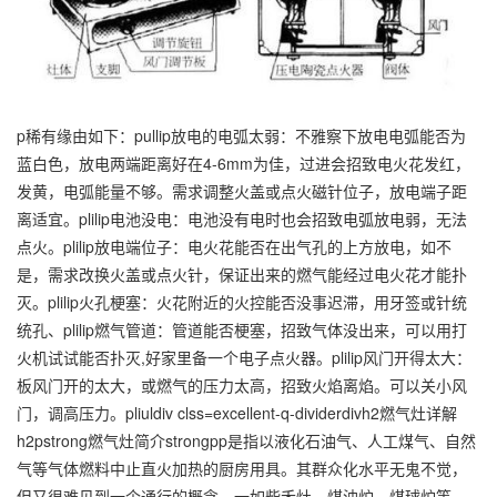
p稀有缘由如下：pullip放电的电弧太弱：不雅察下放电电弧能否为
蓝白色，放电两端距离好在4-6mm为佳，过进会招致电火花发红，
发黄，电弧能量不够。需求调整火盖或点火磁针位子，放电端子距
离适宜。plilip电池没电：电池没有电时也会招致电弧放电弱，无法
点火。plilip放电端位子：电火花能否在出气孔的上方放电，如不
是，需求改换火盖或点火针，保证出来的燃气能经过电火花才能扑
灭。plilip火孔梗塞：火花附近的火控能否没事迟滞，用牙签或针统
统孔、plilip燃气管道：管道能否梗塞，招致气体没出来，可以用打
火机试试能否扑灭,好家里备一个电子点火器。plilip风门开得太大：
板风门开的太大，或燃气的压力太高，招致火焰离焰。可以关小风
门，调高压力。pliuldiv clss=excellent-q-dividerdivh2燃气灶详解
h2pstrong燃气灶简介strongpp是指以液化石油气、人工煤气、自然
气等气体燃料中止直火加热的厨房用具。其群众化水平无鬼不觉，
但又很难见到一个通行的概念。一如柴禾灶、煤油炉、煤球炉等