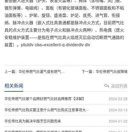
要由嵌入熄灭器（炉头、表里火盖等）、阀体（含喷嘴、风门板、
锥形弹簧、电磁阀）、面板（有钢化玻璃面板、不锈钢面板和不粘
油面板等）、炉架、旋钮、盛液盘、炉足、底壳、进气管、衔接
纳、脉冲点火器（嵌入式灶具普通都是脉冲点火方式，目前燃气灶
具的点火方式主要分为电子点火和脉冲点火两种）、热电偶（熄火
安稳维护装置——是指在燃气灶具火焰熄灭后自动切断燃气通路的
装置）。pliuldiv clss=excellent-q-dividerdiv div
上一篇：华伦帝燃气灶漏气或有燃气异必须上报维修人员
下一篇：华伦帝燃气灶故障维
相关新闻
返回列表
华伦帝燃气灶哪个品牌好燃气灶好品牌推荐【详解】
2024-03-28
华伦帝燃气灶购买要注意什么燃气灶购买注意事项大···
2024-03-13
华伦帝灶具为解决中国烹饪问题而来
2024-01-22