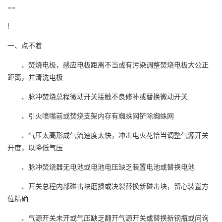
==
!
一、点不着
、焚烧电极，感应电极距离不当或有污染调整焚烧电极大公正
距离，并清洗电极
、脉冲焚烧总程微动开关接触不良修补或替换微动开关
、引火喷嘴前或焚烧支架内存有蜘蛛网铲除蜘蛛网
、气压太高形成气流速度太快，冲击电火花恰当调整气源开关
开度，以降低气压
、脉冲焚烧器无电池或电池电压缺乏装置电池或替换电池
、开关总程内部碰击块磨损或决裂替换新碰击块，留心装置方
位精确
、气源开关未开或气压缺乏翻开气源开关或替换新钢瓶或问询