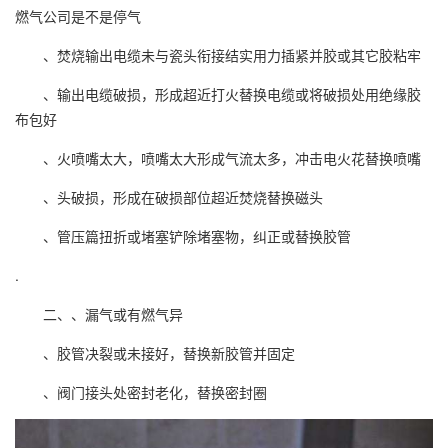
燃气公司是不是停气
、焚烧输出电缆未与瓷头衔接结实用力插紧并胶或其它胶粘牢
、输出电缆破损，形成超近打火替换电缆或将破损处用绝缘胶
布包好
、火喷嘴太大，喷嘴太大形成气流太多，冲击电火花替换喷嘴
、头破损，形成在破损部位超近焚烧替换磁头
、管压篇扭折或堵塞铲除堵塞物，纠正或替换胶管
.
二、、漏气或有燃气异
、胶管决裂或未接好，替换新胶管并固定
、阀门接头处密封老化，替换密封圈