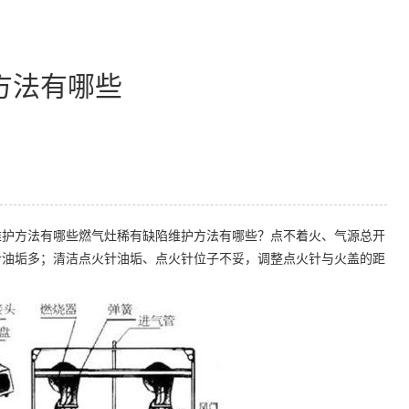
方法有哪些
护方法有哪些燃气灶稀有缺陷维护方法有哪些？点不着火、气源总开
针油垢多；清洁点火针油垢、点火针位子不妥，调整点火针与火盖的距