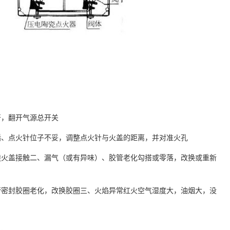
开，翻开气源总开关
油垢、点火针位子不妥，调整点火针与火盖的距离，并对准火孔
睦火盖接触二、漏气（或有异味）、胶管老化勾搭或零落，改换或重新
管密封胶圈老化，改换胶圈三、火焰异常红火空气湿度大，油烟大，没