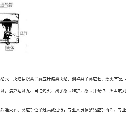
缺陷六、火焰易熄离子感应针偏离火焰，调整离子感应七、熄火有噪声
毛刺，清算毛刺九、自动熄火、离子感应维护，感应针偏位、火盖放到
偶对准火孔、感应针位子过高或过低，专业人员调整感应针折断，专业